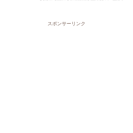
0595-20-1050 所在地：三重県伊賀市四十九町...
スポンサーリンク