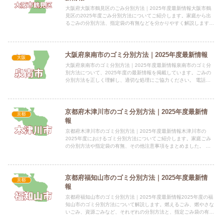
大阪府大阪市鶴見区のごみ分別方法｜2025年度最新情報大阪市鶴
見区の2025年度ごみ分別方法についてご紹介します。家庭から出
るごみの分別方法、指定袋の有無などを分かりやすく解説します。
指定袋の有無大阪市鶴見区では、市が収集するすべてのごみ、...
大阪府泉南市のゴミ分別方法｜2025年度最新情報
大阪
大阪府泉南市のゴミ分別方法｜2025年度最新情報泉南市のゴミ分
別方法について、2025年度の最新情報を掲載しています。ごみの
分別方法を正しく理解し、適切な処理にご協力ください。 電話番
号：072-483-0001 所在地：大阪府泉南市樽井一...
京都府木津川市のゴミ分別方法｜2025年度最新情
京都
報
京都府木津川市のゴミ分別方法｜2025年度最新情報木津川市の
2025年度におけるゴミ分別方法についてご紹介します。家庭ごみ
の分別方法や指定袋の有無、その他注意事項をまとめました。 電
話番号：0774-72-0501（代） 所在地：〒619-...
京都府福知山市のゴミ分別方法｜2025年度最新情
京都
報
京都府福知山市のゴミ分別方法｜2025年度最新情報2025年度の福
知山市のゴミ分別方法について解説します。燃えるごみ、燃やさな
いごみ、資源ごみなど、それぞれの分別方法と、指定ごみ袋の有
無、料金についてご紹介します。 電話番号：0773-22...