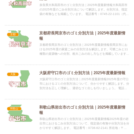
奈良県大和高田市のゴミ分別方法｜2025年度最新情報大和高田市
の2025年度のごみ分別方法について解説します。分別方法、指定
袋の有無などを掲載しています。 電話番号：0745-22-1101（代
表）0745-22-1110（夜間・休日） 所...
京都府長岡京市のゴミ分別方法｜2025年度最新情
京都
報
京都府長岡京市のゴミ分別方法｜2025年度最新情報長岡京市にお
ける2025年度の家庭ごみの分別方法を解説します。可燃ごみと11
種類の資源物への分別、粗大ごみの出し方などを掲載しています。
電話番号：075-955-9689 所在地：京都府長...
大阪府守口市のゴミ分別方法｜2025年度最新情報
大阪
大阪府守口市のゴミ分別方法｜2025年度最新情報2025年度の守口
市におけるゴミの分別方法について、分かりやすく解説します。分
別方法を正しく理解し、適切なゴミ出しを行いましょう。 電話番
号：06-6992-1221（代表） 所在地：大阪府守...
和歌山県岩出市のゴミ分別方法｜2025年度最新情
和歌山
報
和歌山県岩出市のゴミ分別方法｜2025年度最新情報2025年度の岩
出市におけるごみ分別方法について、指定袋の有無や分別方法を分
かりやすく解説します。 電話番号：0736-62-2141 所在地：〒
649-6292 和歌山県岩出市西野209番...