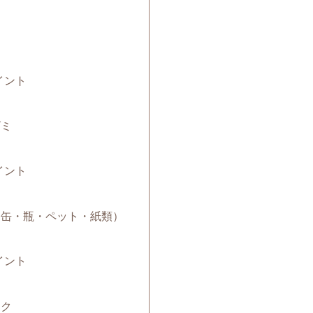
ミ
イント
ゴミ
イント
み（缶・瓶・ペット・紙類）
イント
ック