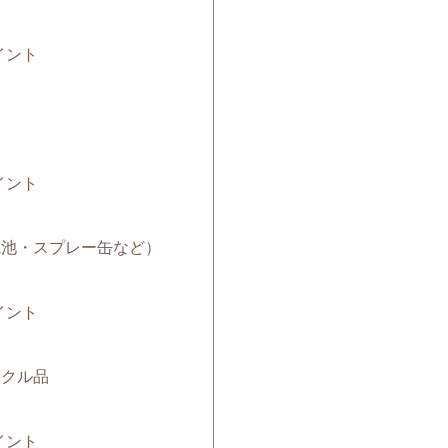
イント
イント
（電池・スプレー缶など）
イント
サイクル品
イント