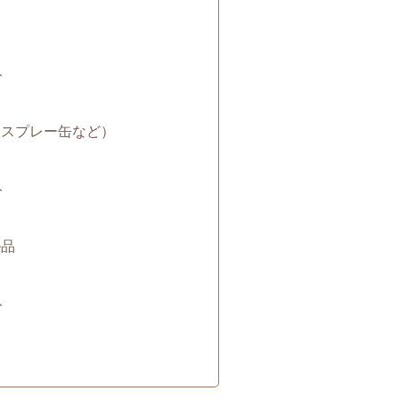
ト
池・スプレー缶など）
ト
ル品
ト