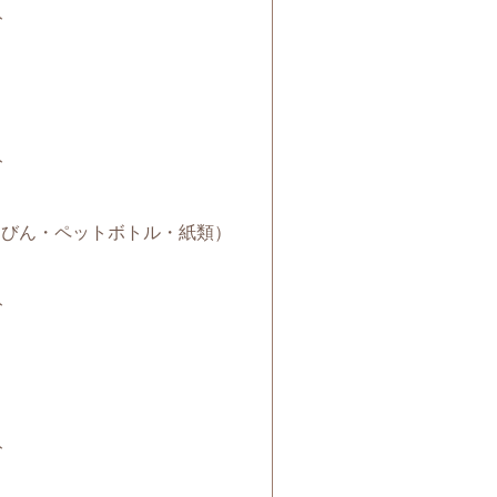
ト
ト
缶・びん・ペットボトル・紙類）
ト
ト