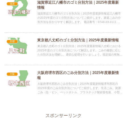
滋賀県近江八幡市のゴミ分別方法｜2025年度最新
滋賀
情報
滋賀県近江八幡市のゴミ分別方法｜2025年度最新情報近江八幡市
の2025年度のゴミ分別方法についてご紹介します。家庭ごみの分
別方法を分かりやすく解説します。 電話番号：0748-33-3111 所
在地：滋賀県近江八幡市桜宮町236番地 公式...
東京都八丈町のゴミ分別方法｜2025年度最新情報
京都
東京都八丈町のゴミ分別方法｜2025年度最新情報八丈町における
2025年度のゴミ分別方法について解説します。ごみの種類に応じ
た分別方法を理解し、適切な処理を行いましょう。指定袋の有無情
報未提供（判明次第掲載） 種類価格（税込） 情報未提供（...
大阪府堺市西区のごみ分別方法｜2025年度最新情
大阪
報
大阪府堺市西区のごみ分別方法｜2025年度最新情報堺市西区の
2025年度のごみ分別方法についてご紹介します。生活ごみ、資源
ごみ（缶・ビン、ペットボトル、プラスチック製容器包装、小型金
属）の分別方法を解説します。 電話番号：（指導係・美化係）...
スポンサーリンク