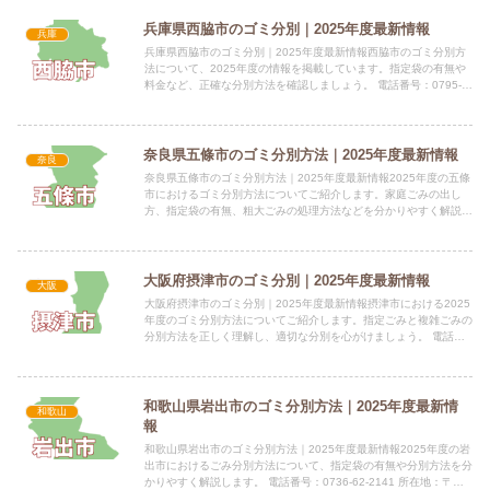
兵庫県西脇市のゴミ分別｜2025年度最新情報
兵庫
兵庫県西脇市のゴミ分別｜2025年度最新情報西脇市のゴミ分別方
法について、2025年度の情報を掲載しています。指定袋の有無や
料金など、正確な分別方法を確認しましょう。 電話番号：0795-
22-3111 所在地：〒677-8511 西脇市下...
奈良県五條市のゴミ分別方法｜2025年度最新情報
奈良
奈良県五條市のゴミ分別方法｜2025年度最新情報2025年度の五條
市におけるゴミ分別方法についてご紹介します。家庭ごみの出し
方、指定袋の有無、粗大ごみの処理方法などを分かりやすく解説し
ます。 電話番号：0747-22-4001（代表） 所在...
大阪府摂津市のゴミ分別｜2025年度最新情報
大阪
大阪府摂津市のゴミ分別｜2025年度最新情報摂津市における2025
年度のゴミ分別方法についてご紹介します。指定ごみと複雑ごみの
分別方法を正しく理解し、適切な分別を心がけましょう。 電話番
号：072-634-0210 所在地：摂津市鶴野1丁目...
和歌山県岩出市のゴミ分別方法｜2025年度最新情
和歌山
報
和歌山県岩出市のゴミ分別方法｜2025年度最新情報2025年度の岩
出市におけるごみ分別方法について、指定袋の有無や分別方法を分
かりやすく解説します。 電話番号：0736-62-2141 所在地：〒