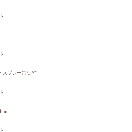
ト
ト
電池・スプレー缶など）
ト
クル品
ト