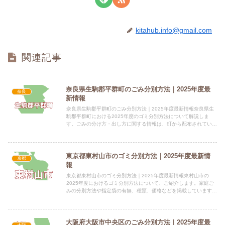
kitahub.info@gmail.com
関連記事
奈良県生駒郡平群町のごみ分別方法｜2025年度最
奈良
新情報
奈良県生駒郡平群町のごみ分別方法｜2025年度最新情報奈良県生
駒郡平群町における2025年度のゴミ分別方法について解説しま
す。ごみの分け方・出し方に関する情報は、町から配布されている
冊子に記載されています。 電話番号：0745-45-143...
東京都東村山市のゴミ分別方法｜2025年度最新情
京都
報
東京都東村山市のゴミ分別方法｜2025年度最新情報東村山市の
2025年度におけるゴミ分別方法について、ご紹介します。家庭ご
みの分別方法や指定袋の有無、種類、価格などを掲載しています。
電話番号：042-393-5111（代表） 所在地：東京...
大阪府大阪市中央区のごみ分別方法｜2025年度最
大阪