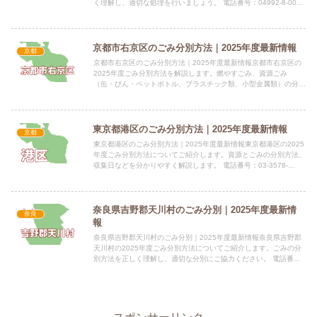
く理解し、適切な処理を行いましょう。 電話番号：04992-8-0011
所在地：〒100-0601 東京都神津島村9...
京都市右京区のごみ分別方法｜2025年度最新情報
京都
京都市右京区のごみ分別方法｜2025年度最新情報京都市右京区の
2025年度ごみ分別方法を解説します。燃やすごみ、資源ごみ
（缶・びん・ペットボトル、プラスチック類、小型金属類）の分別
方法を分かりやすくご説明します。 公式サイト：情報未提供
（判...
東京都港区のごみ分別方法｜2025年度最新情報
京都
東京都港区のごみ分別方法｜2025年度最新情報東京都港区の2025
年度ごみ分別方法についてご紹介します。資源とごみの分別方法、
収集日などを分かりやすく解説します。 電話番号：03-3578-
2111（代表） 所在地：〒105-8511 東京...
奈良県吉野郡天川村のごみ分別｜2025年度最新情
奈良
報
奈良県吉野郡天川村のごみ分別｜2025年度最新情報奈良県吉野郡
天川村の2025年度ごみ分別方法についてご紹介します。ごみの分
別方法を正しく理解し、適切な分別にご協力ください。 電話番
号：0747-63-0321 所在地：奈良県吉野郡天川村大...