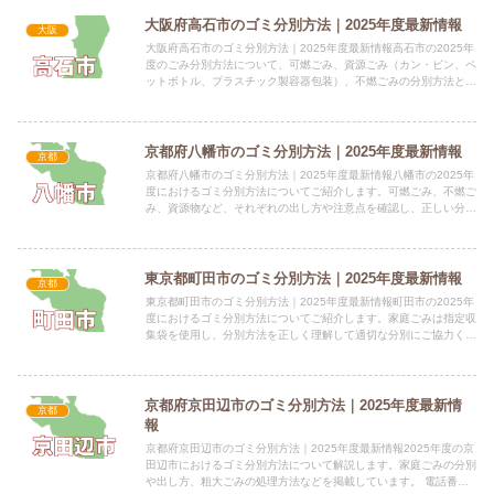
大阪府高石市のゴミ分別方法｜2025年度最新情報
大阪
大阪府高石市のゴミ分別方法｜2025年度最新情報高石市の2025年
度のごみ分別方法について、可燃ごみ、資源ごみ（カン・ビン、ペ
ットボトル、プラスチック製容器包装）、不燃ごみの分別方法と収
集日を解説します。 電話番号：072-265-1001...
京都府八幡市のゴミ分別方法｜2025年度最新情報
京都
京都府八幡市のゴミ分別方法｜2025年度最新情報八幡市の2025年
度におけるゴミ分別方法についてご紹介します。可燃ごみ、不燃ご
み、資源物など、それぞれの出し方や注意点を確認し、正しい分別
を心がけましょう。 電話番号：(生活環境係)075-9...
東京都町田市のゴミ分別方法｜2025年度最新情報
京都
東京都町田市のゴミ分別方法｜2025年度最新情報町田市の2025年
度におけるゴミ分別方法についてご紹介します。家庭ごみは指定収
集袋を使用し、分別方法を正しく理解して適切な分別にご協力くだ
さい。 電話番号：042-722-3111 所在地：〒...
京都府京田辺市のゴミ分別方法｜2025年度最新情
京都
報
京都府京田辺市のゴミ分別方法｜2025年度最新情報2025年度の京
田辺市におけるゴミ分別方法について解説します。家庭ごみの分別
や出し方、粗大ごみの処理方法などを掲載しています。 電話番