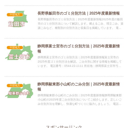
長野県飯田市のゴミ分別方法｜2025年度最新情報
中部地方
長野県飯田市のゴミ分別方法｜2025年度最新情報2025年度の飯田
市のゴミ分別方法について解説します。燃えるごみ、埋立ごみ、資
源ごみなど、種類別の分別方法と収集日を掲載しています。 電話
番号：0265-22-4511（内線5464・5465...
静岡県富士宮市のゴミ分別方法｜2025年度最新情
中部地方
報
静岡県富士宮市のゴミ分別方法｜2025年度最新情報富士宮市の
2025年度ゴミ分別方法を解説。ごみ分別に関する情報を掲載して
います。 電話番号：0544-22-1111 所在地：静岡県富士宮市弓沢
町150番地指定袋の有無市の指定袋が必要です。...
静岡県駿東郡小山町のごみ分別｜2025年度最新情
中部地方
報
静岡県駿東郡小山町のごみ分別｜2025年度最新情報静岡県駿東郡
小山町の2025年度ごみ分別方法についてご紹介します。正しいご
み分別方法を理解し、快適な町づくりに協力しましょう。 電話番
号：0550-76-6140指定袋の有無小山町では、可燃...
スポンサーリンク